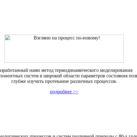
азработанный нами метод термодинамического моделирования
онентных систем в широкой области параметров состояния поз
глубже изучить протекание различных процессов.
подробнее >>
нологических процессов и систем различной природы с 80-х год